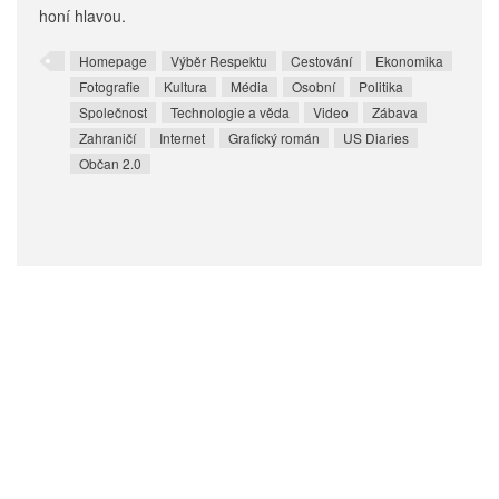
honí hlavou.
Homepage
Výběr Respektu
Cestování
Ekonomika
Fotografie
Kultura
Média
Osobní
Politika
Společnost
Technologie a věda
Video
Zábava
Zahraničí
Internet
Grafický román
US Diaries
Občan 2.0